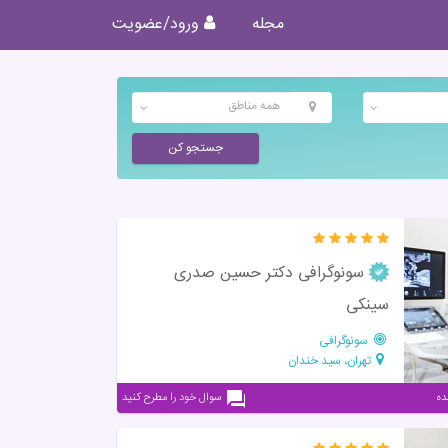
مجله
ورود/عضویت
همه مناطق
جستجو کن
سونوگرافی دکتر حسین صدری
سینکی
سونوگرافی
تهران، سید خندان
سوال خود را مطرح کنید