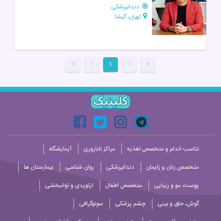
دندانپزشکی
تهران، گیشا
۱
تناسب اندام و متخصص تغذیه
مراکز ناباروری
آزمایشگاه
متخصص زنان و زایمان
دندانپزشکی
روان شناسی
بیمارستان ها
پوست، مو و زیبایی
متخصص اطفال
ارتوپدی و توانبخشی
گوش، حلق و بینی
چشم پزشکی
سونوگرافی