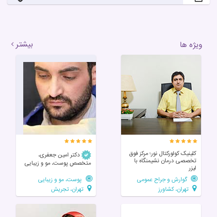
بیشتر
ویژه ها
کلینیک کولورکتال نور؛ مرکز فوق‌
دکتر امین جعفری،
تخصصی درمان نشیمنگاه با
متخصص پوست، مو و زیبایی
لیزر
گوارش و جراح عمومی
پوست، مو و زیبایی
تهران، کشاورز
تهران، تجریش