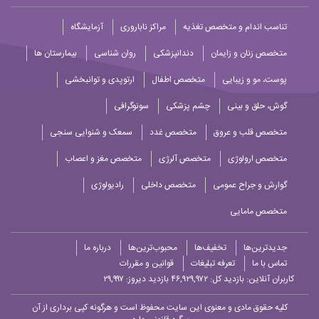
تناسب اندام و متخصص تغذیه
مراکز ناباروری
آزمایشگاه
متخصص زنان و زایمان
دندانپزشکی
روان شناسی
بیمارستان ها
پوست، مو و زیبایی
متخصص اطفال
ارتوپدی و توانبخشی
گوش، حلق و بینی
چشم پزشکی
سونوگرافی
متخصص قلب و عروق
متخصص غدد
سمعک و شنوایی سنجی
متخصص ارولوژی
متخصص آلرژی
متخصص مغز و اعصاب
گوارش و جراح عمومی
متخصص داخلی
رادیولوژی
متخصص مامایی
جدیدترین‌ها
تخفیف‌ها
محبوب‌ترین‌ها
درباره ما
تماس با ما
تعرفه تبلیغات
قوانین و مقررات
کاربران آنلاین:
بازدید کل: ۴۶,۹۲۹,۹۷۲
بازدید دیروز: ۲۹,۹۹۷
کلیه حقوق مادی و معنوی این سایت محفوظ است و هرگونه کپی برداری از آن