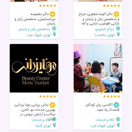
دکتر آتوسا جعفری، جراح
دکتر معصومه
و متخصص زنان و زایمان و
میراسماعیلی، متخصص زنان و
نازایی فلوشیپ نازایی و ivf
زایمان
مراکز ناباروری
متخصص زنان و زایمان
تهران، ملاصدرا
تهران، شهرک غرب
آکادمی زبان کودکان
سالن زیبایی مونا یزدانی،
قاصدک راه مفید
بهترین خدمات مو، ناخن،
میکاپ و آرایش عروس در
تهران
کالا و خدمات
کالا و خدمات
تهران، شهرک غرب
تهران، گیشا