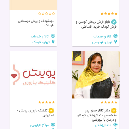
مهدکودک و پیش دبستانی
تابلو فرش ریحان کوسن و
طوطک
فرش کودک خرید اقساطی
کالا و خدمات
کالا و خدمات
تهران، فردوسی
تهران، نارمک
دکتر گلناز حمزه پور،
کلینیک باروری پویش -
متخصص دندانپزشکی کودکان
اصفهان..
و درمان با بیهوشی
دندانپزشکی
مراکز ناباروری