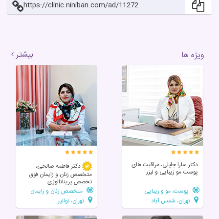
https://clinic.niniban.com/ad/11272
بیشتر
ویژه ها
دکتر سارا جلیلی، مراقبت های
دکتر فاطمه صالحی،
پوست مو زیبایی و لیزر
متخصص زنان و زایمان فوق
تخصص پریناتالوژی
پوست، مو و زیبایی
متخصص زنان و زایمان
تهران، شمس آباد
تهران، توانیر