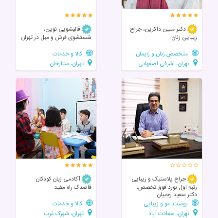
دکتر متین ذاکرین، جراح
قالیشویی نوین،
زیبایی زنان
شستشوی فرش و مبل در تهران
متخصص زنان و زایمان
کالا و خدمات
تهران، اشرفی اصفهانی
تهران، ستارخان
جراح پلاستیک و زیبایی
آکادمی زبان کودکان
رتبه اول بورد فوق تخصص،
قاصدک راه مفید
دکتر سعید رجبیان
پوست، مو و زیبایی
کالا و خدمات
تهران، سعادت آباد
تهران، شهرک غرب