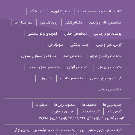
تناسب اندام و متخصص تغذیه
مراکز ناباروری
آزمایشگاه
متخصص زنان و زایمان
دندانپزشکی
روان شناسی
بیمارستان ها
پوست، مو و زیبایی
متخصص اطفال
ارتوپدی و توانبخشی
گوش، حلق و بینی
چشم پزشکی
سونوگرافی
متخصص قلب و عروق
متخصص غدد
سمعک و شنوایی سنجی
متخصص ارولوژی
متخصص آلرژی
متخصص مغز و اعصاب
گوارش و جراح عمومی
متخصص داخلی
رادیولوژی
متخصص مامایی
جدیدترین‌ها
تخفیف‌ها
محبوب‌ترین‌ها
درباره ما
تماس با ما
تعرفه تبلیغات
قوانین و مقررات
کاربران آنلاین:
۴
بازدید کل: ۴۶,۹۲۷,۳۴۱
بازدید دیروز: ۳۰,۶۱۸
کلیه حقوق مادی و معنوی این سایت محفوظ است و هرگونه کپی برداری از آن