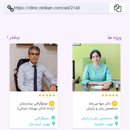
https://clinic.niniban.com/ad/2143
بیشتر
ویژه ها
دکتر سها میررضا،
سونوگرافی بیمارستان
متخصص زنان و زایمان
آپادانا (دکتر مهرشاد جمالی)
متخصص زنان و زایمان
سونوگرافی
تهران، حکیمیه
تهران، کریم خان