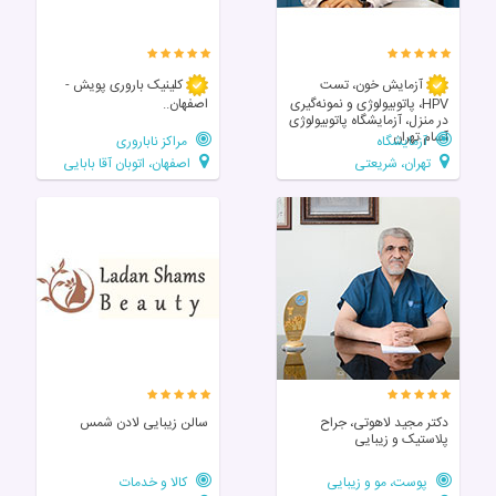
آزمایش خون، تست
کلینیک باروری پویش -
HPV، پاتوبیولوژی و نمونه‌گیری
اصفهان..
در منزل، آزمایشگاه پاتوبیولوژی
آسام تهران
آزمایشگاه
مراکز ناباروری
تهران، شریعتی
اصفهان، اتوبان آقا بابایی
دکتر مجید لاهوتی، جراح
سالن زیبایی لادن شمس
پلاستیک و زیبایی
پوست، مو و زیبایی
کالا و خدمات