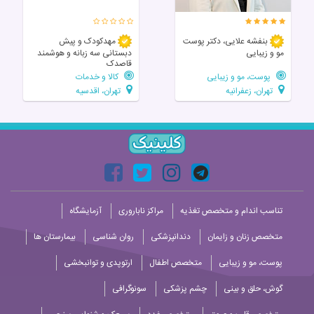
بنفشه علایی، دکتر پوست
مهدکودک و پیش
مو و زیبایی
دبستانی سه زبانه و هوشمند
قاصدک
پوست، مو و زیبایی
کالا و خدمات
تهران، زعفرانیه
تهران، اقدسیه
تناسب اندام و متخصص تغذیه
مراکز ناباروری
آزمایشگاه
متخصص زنان و زایمان
دندانپزشکی
روان شناسی
بیمارستان ها
پوست، مو و زیبایی
متخصص اطفال
ارتوپدی و توانبخشی
گوش، حلق و بینی
چشم پزشکی
سونوگرافی