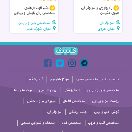
رادیولوژی و سونوگرافی
دکتر الهام فرهادی،
هروی حکیمان
متخصص زنان زايمان و زیبایی
سونوگرافی
متخصص زنان و زایمان
تهران، هروی
تهران، شهرک غرب
تناسب اندام و متخصص تغذیه
مراکز ناباروری
آزمایشگاه
متخصص زنان و زایمان
دندانپزشکی
روان شناسی
بیمارستان ها
پوست، مو و زیبایی
متخصص اطفال
ارتوپدی و توانبخشی
گوش، حلق و بینی
چشم پزشکی
سونوگرافی
متخصص قلب و عروق
متخصص غدد
سمعک و شنوایی سنجی