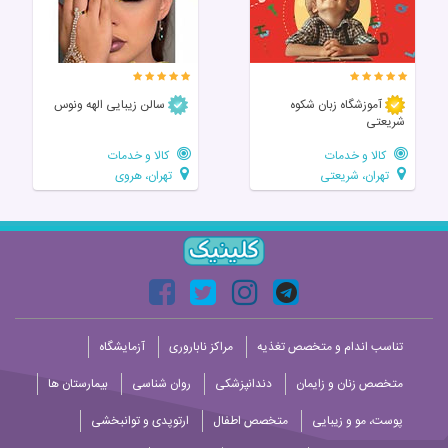
آموزشگاه زبان شکوه
سالن زیبایی الهه ونوس
شریعتی
کالا و خدمات
کالا و خدمات
تهران، شریعتی
تهران، هروی
تناسب اندام و متخصص تغذیه
مراکز ناباروری
آزمایشگاه
متخصص زنان و زایمان
دندانپزشکی
روان شناسی
بیمارستان ها
پوست، مو و زیبایی
متخصص اطفال
ارتوپدی و توانبخشی