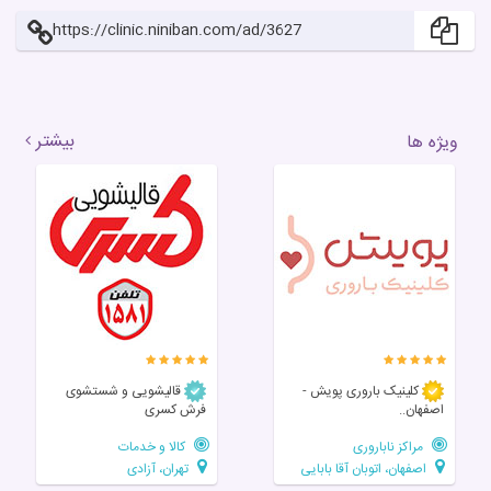
https://clinic.niniban.com/ad/3627
بیشتر
ویژه ها
کلینیک باروری پویش -
قالیشویی و شستشوی
اصفهان..
فرش کسری
مراکز ناباروری
کالا و خدمات
اصفهان، اتوبان آقا بابایی
تهران، آزادی