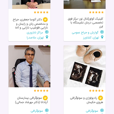
کلینیک کولورکتال نور؛ مرکز فوق‌
دکتر آتوسا جعفری، جراح
تخصصی درمان نشیمنگاه با
و متخصص زنان و زایمان و
لیزر
نازایی فلوشیپ نازایی و ivf
گوارش و جراح عمومی
مراکز ناباروری
تهران، کشاورز
تهران، ملاصدرا
رادیولوژی و سونوگرافی
سونوگرافی بیمارستان
هروی حکیمان
آپادانا (دکتر مهرشاد جمالی)
سونوگرافی
سونوگرافی