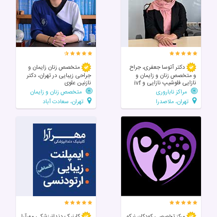
دکتر آتوسا جعفری، جراح
متخصص زنان زایمان و
و متخصص زنان و زایمان و
جراحی زیبایی در تهران، دکتر
نازایی فلوشیپ نازایی و ivf
نازنین علوی
مراکز ناباروری
متخصص زنان و زایمان
تهران، ملاصدرا
تهران، سعادت آباد
مرکز تخصصی‌ کودکان‌ نیکو
کلینیک دندانپزشکی مهرآرا