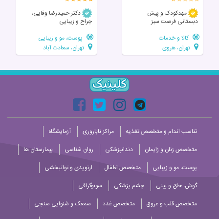
مهدکودک و پیش
دکتر حمیدرضا وفایی،
دبستانی فرصت سبز
جراح و زیبایی
کالا و خدمات
پوست، مو و زیبایی
تهران، هروی
تهران، سعادت آباد
تناسب اندام و متخصص تغذیه
مراکز ناباروری
آزمایشگاه
متخصص زنان و زایمان
دندانپزشکی
روان شناسی
بیمارستان ها
پوست، مو و زیبایی
متخصص اطفال
ارتوپدی و توانبخشی
گوش، حلق و بینی
چشم پزشکی
سونوگرافی
متخصص قلب و عروق
متخصص غدد
سمعک و شنوایی سنجی