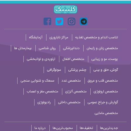
تناسب اندام و متخصص تغذیه
مراکز ناباروری
آزمایشگاه
متخصص زنان و زایمان
دندانپزشکی
روان شناسی
بیمارستان ها
پوست، مو و زیبایی
متخصص اطفال
ارتوپدی و توانبخشی
گوش، حلق و بینی
چشم پزشکی
سونوگرافی
متخصص قلب و عروق
متخصص غدد
سمعک و شنوایی سنجی
متخصص ارولوژی
متخصص آلرژی
متخصص مغز و اعصاب
گوارش و جراح عمومی
متخصص داخلی
رادیولوژی
متخصص مامایی
جدیدترین‌ها
تخفیف‌ها
محبوب‌ترین‌ها
درباره ما