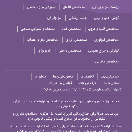
پوست، مو و زیبایی
متخصص اطفال
ارتوپدی و توانبخشی
گوش، حلق و بینی
چشم پزشکی
سونوگرافی
متخصص قلب و عروق
متخصص غدد
سمعک و شنوایی سنجی
متخصص ارولوژی
متخصص آلرژی
متخصص مغز و اعصاب
گوارش و جراح عمومی
متخصص داخلی
رادیولوژی
متخصص مامایی
جدیدترین‌ها
تخفیف‌ها
محبوب‌ترین‌ها
درباره ما
تماس با ما
تعرفه تبلیغات
قوانین و مقررات
کاربران آنلاین:
بازدید کل: ۴۶,۹۲۱,۲۱۶
بازدید دیروز: ۳۰,۶۱۸
کلیه حقوق مادی و معنوی این سایت محفوظ است و هرگونه کپی برداری از آن
پیگرد قانونی دارد.
این سایت صرفاً برای اطلاع‌رسانی کاربران است. لذا هرگونه استفاده‌ی تجاری و
تبلیغاتی از محتویات آن ممنوع است و پیگیرد قانونی دارد.
اطلاعات ارائه شده در مطالب این سایت برای آگاهی شما تدارک دیده شده و جنبه
تجویزی ندارد. قطعا باید برای درمان با پزشک خود یا کودکتان همراه باشید.