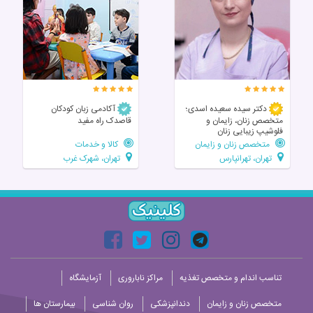
دکتر سیده سعیده اسدی؛
آکادمی زبان کودکان
متخصص زنان، زایمان و
قاصدک راه مفید
فلوشیپ زیبایی زنان
متخصص زنان و زایمان
کالا و خدمات
تهران، تهرانپارس
تهران، شهرک غرب
تناسب اندام و متخصص تغذیه
مراکز ناباروری
آزمایشگاه
متخصص زنان و زایمان
دندانپزشکی
روان شناسی
بیمارستان ها