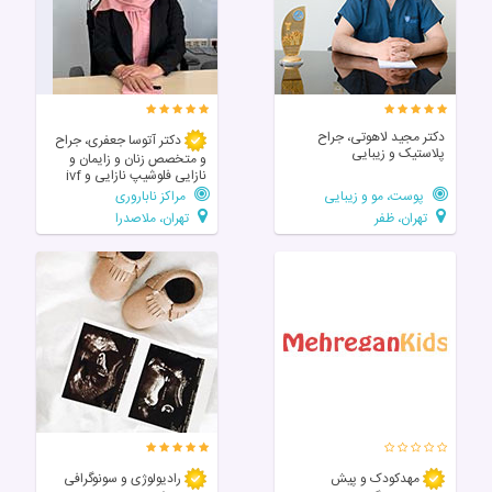
دکتر مجید لاهوتی، جراح
دکتر آتوسا جعفری، جراح
پلاستیک و زیبایی
و متخصص زنان و زایمان و
نازایی فلوشیپ نازایی و ivf
پوست، مو و زیبایی
مراکز ناباروری
تهران، ظفر
تهران، ملاصدرا
مهدکودک و پیش
رادیولوژی و سونوگرافی