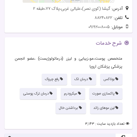
آدرس:
گیشا (کوی نصر)،علیالی غربی،پلاک ۷۷،طبقه ۲
تلفن:
۸۸۲۴۰۸۲۲
موبایل:
۰۹۱۹۲۰۰۸۰۰۵
شرح خدمات
متخصص پوست،مو،زیبایی و لیزر (درماتولوژیست) ،عضو انجمن
پزشکی پزشکان اروپا
بوتاکس
درمان لک
رفع چروک
پاکسازی صورت
میکرودرم
درمان ترک پوستی
لیزر موهای زائد
برداشتن خال
تعداد بازدید سایت : ۳,۱۴۳