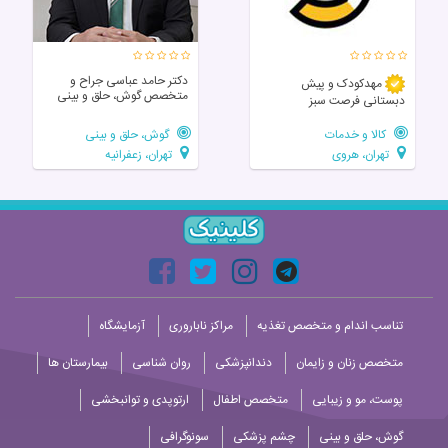
دکتر حامد عباسی جراح و
مهدکودک و پیش
متخصص گوش، حلق و بینی
دبستانی فرصت سبز
کالا و خدمات
گوش، حلق و بینی
تهران، هروی
تهران، زعفرانیه
تناسب اندام و متخصص تغذیه
مراکز ناباروری
آزمایشگاه
متخصص زنان و زایمان
دندانپزشکی
روان شناسی
بیمارستان ها
پوست، مو و زیبایی
متخصص اطفال
ارتوپدی و توانبخشی
گوش، حلق و بینی
چشم پزشکی
سونوگرافی