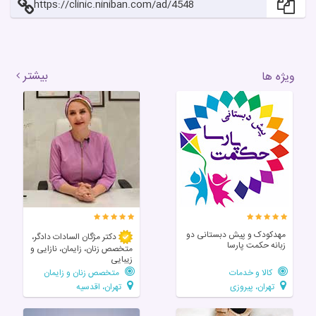
https://clinic.niniban.com/ad/4548
بیشتر
ویژه ها
مهدکودک و پیش دبستانی دو
دکتر مژگان السادات دادگر،
زبانه حکمت پارسا
متخصص زنان، زایمان، نازایی و
زیبایی
کالا و خدمات
متخصص زنان و زایمان
تهران، پیروزی
تهران، اقدسیه