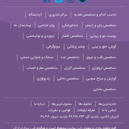
تناسب اندام و متخصص تغذیه
مراکز ناباروری
آزمایشگاه
متخصص زنان و زایمان
دندانپزشکی
روان شناسی
بیمارستان ها
پوست، مو و زیبایی
متخصص اطفال
ارتوپدی و توانبخشی
گوش، حلق و بینی
چشم پزشکی
سونوگرافی
متخصص قلب و عروق
متخصص غدد
سمعک و شنوایی سنجی
متخصص ارولوژی
متخصص آلرژی
متخصص مغز و اعصاب
گوارش و جراح عمومی
متخصص داخلی
رادیولوژی
متخصص مامایی
جدیدترین‌ها
تخفیف‌ها
محبوب‌ترین‌ها
درباره ما
تماس با ما
تعرفه تبلیغات
قوانین و مقررات
کاربران آنلاین:
بازدید کل: ۴۶,۹۲۸,۲۹۴
بازدید دیروز: ۳۰,۶۱۸
کلیه حقوق مادی و معنوی این سایت محفوظ است و هرگونه کپی برداری از آن