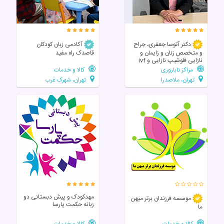
دکتر آتوسا جعفری، جراح
آکادمی زبان کودکان
و متخصص زنان و زایمان و
قاصدک راه مفید
نازایی فلوشیپ نازایی و ivf
مراکز ناباروری
کالا و خدمات
تهران، ملاصدرا
تهران، شهرک غرب
مهدکودک و پیش دبستانی دو
موسسه فرزندان برتر میهن
زبانه حکمت پارسا
ما
کالا و خدمات
کالا و خدمات