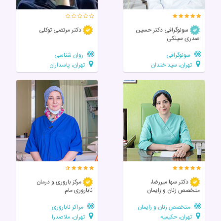
سونوگرافی دکتر حسین
دکتر مرتضی توکلی
صدری سینکی
سونوگرافی
روان شناسی
تهران، سید خندان
تهران، پاسداران
دکتر سها میررضا،
مرکز باروری و درمان
متخصص زنان و زایمان
ناباروری مام
متخصص زنان و زایمان
مراکز ناباروری
تهران، حکیمیه
تهران، ملاصدرا