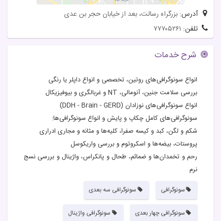
آدرس:
بزرگراه رسالت، بعد از خیابان حجر بن عدی
تلفن:
۷۷۷۰۵۲۶۱
شرح خدمات
انواع سونوگرافی‌های روتین، تخصصی و انواع داپلر یا رنگی
بررسی سلامت جنین، آنومالی، NT و غربالگری و بیوفیزیکال
انواع سونوگرافی‌های نوزادان (DDH - Brain - GERD)
سونوگرافى‌هاى کامل چکاپ و پایش و انواع سونوگرافى‌ها:
شکم و لگن، کبد و کیسه صفرا، کلیه‌ها و مثانه و مجارى ادرارى
پروستات، بیضه‌ها و اسکروتوم و بررسى واریکوسل
رحم و تخمدان‌ها و ضمائم، طحال و پانکراس، واژینال و بررسى نسج
نرم
سونوگرافی
سونوگرافی سه بعدی
سونوگرافی چهار بعدی
سونوگرافی واژینال