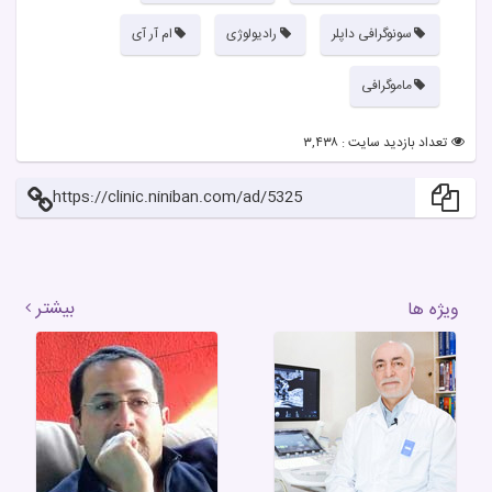
سونوگرافی داپلر
رادیولوژی
ام آر آی
ماموگرافی
تعداد بازدید سایت : ۳,۴۳۸
https://clinic.niniban.com/ad/5325
بیشتر
ویژه ها