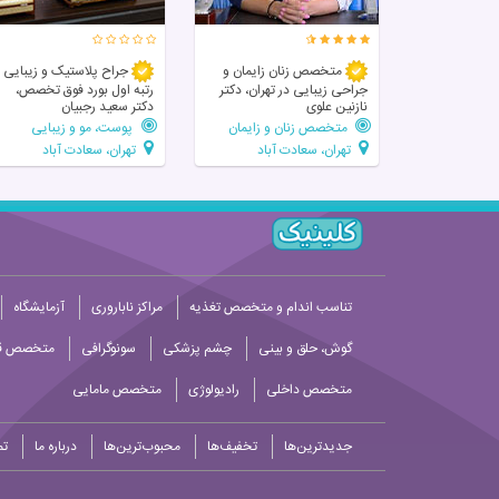
متخصص زنان زایمان و
جراح پلاستیک و زیبایی
جراحی زیبایی در تهران، دکتر
رتبه اول بورد فوق تخصص،
نازنین علوی
دکتر سعید رجبیان
متخصص زنان و زایمان
پوست، مو و زیبایی
تهران، سعادت آباد
تهران، سعادت آباد
تناسب اندام و متخصص تغذیه
مراکز ناباروری
آزمایشگاه
گوش، حلق و بینی
چشم پزشکی
سونوگرافی
متخصص قل
متخصص داخلی
رادیولوژی
متخصص مامایی
جدیدترین‌ها
تخفیف‌ها
محبوب‌ترین‌ها
درباره ما
تم