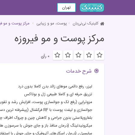
تهران
کلینیک نی‌نی‌بان
پوست، مو و زیبایی
مرکز پوست و مو فی
مرکز پوست و مو فیروزه
۰ رأی
شرح خدمات
لیزر، رفع دائمی موهای زائد بدن کاملا بدون درد
تزریق حرفه ای و کاملا طبیعی ژل و بوتاکس
مزوتراپی (رفع لک و جوانسازی پوست، افزایش رشد و تقویت
جوانسازی و لیفت پوست با RF فرکشنال (پیشرفته ترین دستگاه جوانساز دنیا)
بلفاروپلاستی بدون جراحی و کاهش چین و چروک اطراف چ
میکرونیدلینگ (درمان منافذ باز و جای جوش با سرسوزن های
سابسیژن (درمان اسکارهای آتروفیک و جای جوش با استفاد