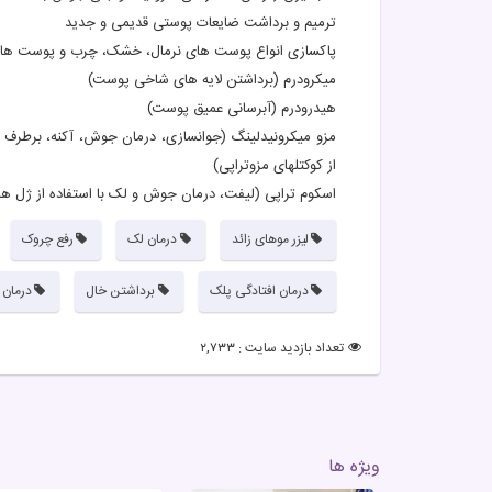
ترمیم و برداشت ضایعات پوستی قدیمی و جدید
پاکسازی انواع پوست های نرمال، خشک، چرب و پوست ها
میکرودرم (برداشتن لایه های شاخی پوست)
هیدرودرم (آبرسانی عمیق پوست)
مزو میکرونیدلینگ (جوانسازی، درمان جوش، آکنه، برطرف نم
از کوکتلهای مزوتراپی)
اسکوم تراپی (لیفت، درمان جوش و لک با استفاده از ژل
لیزر موهای زائد
درمان لک
رفع چروک
درمان افتادگی پلک
برداشتن خال
درمان 
تعداد بازدید سایت : ۲,۷۳۳
ویژه ها