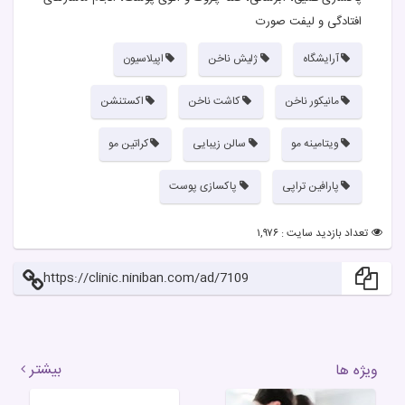
افتادگی و لیفت صورت
آرایشگاه
ژلیش ناخن
اپیلاسیون
مانیکور ناخن
کاشت ناخن
اکستنشن
ویتامینه مو
سالن زیبایی
کراتین مو
پارافین تراپی
پاکسازی پوست
تعداد بازدید سایت : ۱,۹۷۶
https://clinic.niniban.com/ad/7109
بیشتر
ویژه ها