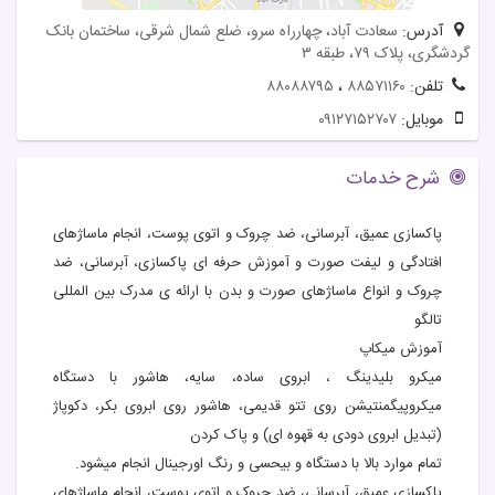
آدرس:
سعادت آباد، چهارراه سرو، ضلع شمال شرقی، ساختمان بانک
گردشگری، پلاک ۷۹، طبقه ۳
تلفن:
۸۸۵۷۱۱۶۰
،
۸۸۰۸۸۷۹۵
موبایل:
۰۹۱۲۷۱۵۲۷۰۷
شرح خدمات
پاکسازی عمیق، آبرسانی، ضد چروک و اتوی پوست، انجام ماساژهای
افتادگی و لیفت صورت و آموزش حرفه ای پاکسازی، آبرسانی، ضد
چروک و انواع ماساژهای صورت و بدن با ارائه ی مدرک بین المللی
تالگو
آموزش ميكاپ
ميكرو بليدينگ ، ابروی ساده، سايه، هاشور با دستگاه
ميكروپيگمنتيشن روی تتو قديمی، هاشور روی ابروی بكر، دكوپاژ
(تبديل ابروی دودی به قهوه ای) و پاک كردن
تمام موارد بالا با دستگاه و بيحسی و رنگ اورجينال انجام ميشود.
پاکسازی عمیق، آبرسانی، ضد چروک و اتوی پوست، انجام ماساژهای