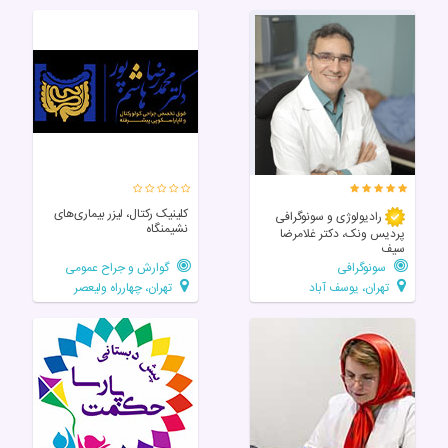
کلینیک رکتال، لیزر بیماری‌های
رادیولوژی و سونوگرافی
نشیمنگاه
پردیس ونک، دکتر غلامرضا
سیف
سونوگرافی
گوارش و جراح عمومی
تهران، یوسف آباد
تهران، چهارراه ولیعصر