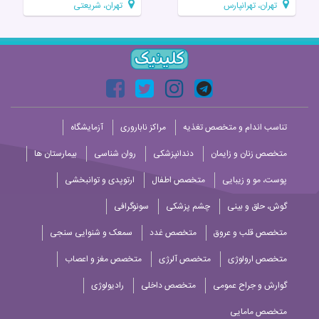
تهران، تهرانپارس
تهران، شریعتی
تناسب اندام و متخصص تغذیه
مراکز ناباروری
آزمایشگاه
متخصص زنان و زایمان
دندانپزشکی
روان شناسی
بیمارستان ها
پوست، مو و زیبایی
متخصص اطفال
ارتوپدی و توانبخشی
گوش، حلق و بینی
چشم پزشکی
سونوگرافی
متخصص قلب و عروق
متخصص غدد
سمعک و شنوایی سنجی
متخصص ارولوژی
متخصص آلرژی
متخصص مغز و اعصاب
گوارش و جراح عمومی
متخصص داخلی
رادیولوژی
متخصص مامایی