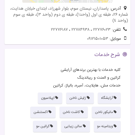
آدرس:
پاسداران، نیستان سوم، بلوار شهرزاد، ابتدای خیابان هدایت،
شماره ۲۶، طبقه ى اول (واحد١)، طبقه ى دوم (واحد ٣)، طبقه ى سوم
(واحد ٤)
تلفن:
۲۲۷۷۶۰۲۳
،
۲۲۷۸۴۹۳۸
،
۲۲۷۷۶۱۸۷
موبایل:
۰۹۱۲۱۵۰۱۰۵۳
شرح خدمات
کلیه خدمات با بهترین برندهای آرایشی
کراتین و المنت و ریباندینگ
خدمات مش، هايلايت، آمبره، بالياژ، كراتين
آرایشگاه
ژلیش ناخن
اپیلاسیون
مانیکور ناخن
کاشت ناخن
اکستنشن
ویتامینه مو
سالن زیبایی
کراتین مو