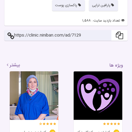
پارافین تراپی
پاکسازی پوست
تعداد بازدید سایت : ۱,۵۸۸
https://clinic.niniban.com/ad/7129
بیشتر
ویژه ها