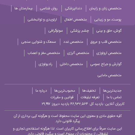
متخصص زنان و زایمان
دندانپزشکی
روان شناسی
بیمارستان ها
پوست، مو و زیبایی
متخصص اطفال
ارتوپدی و توانبخشی
گوش، حلق و بینی
چشم پزشکی
سونوگرافی
متخصص قلب و عروق
متخصص غدد
سمعک و شنوایی سنجی
متخصص ارولوژی
متخصص آلرژی
متخصص مغز و اعصاب
گوارش و جراح عمومی
متخصص داخلی
رادیولوژی
متخصص مامایی
جدیدترین‌ها
تخفیف‌ها
محبوب‌ترین‌ها
درباره ما
تماس با ما
تعرفه تبلیغات
قوانین و مقررات
کاربران آنلاین:
بازدید کل: ۴۶,۹۳۲,۵۶۴
بازدید دیروز: ۲۹,۹۹۷
کلیه حقوق مادی و معنوی این سایت محفوظ است و هرگونه کپی برداری از آن
پیگرد قانونی دارد.
این سایت صرفاً برای اطلاع‌رسانی کاربران است. لذا هرگونه استفاده‌ی تجاری و
تبلیغاتی از محتویات آن ممنوع است و پیگیرد قانونی دارد.