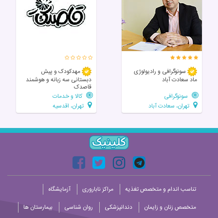
سونوگرافی و رادیولوژی
مهدکودک و پیش
ماد سعادت آباد
دبستانی سه زبانه و هوشمند
قاصدک
سونوگرافی
کالا و خدمات
تهران، سعادت آباد
تهران، اقدسیه
تناسب اندام و متخصص تغذیه
مراکز ناباروری
آزمایشگاه
متخصص زنان و زایمان
دندانپزشکی
روان شناسی
بیمارستان ها