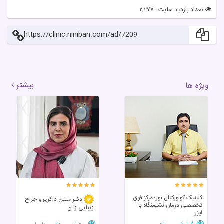
تعداد بازدید سایت : ۲,۲۷۷
https://clinic.niniban.com/ad/7209
بیشتر
ویژه ها
کلینیک کولورکتال نور؛ مرکز فوق‌
دکتر متین ذاکرین، جراح
تخصصی درمان نشیمنگاه با
زیبایی زنان
لیزر