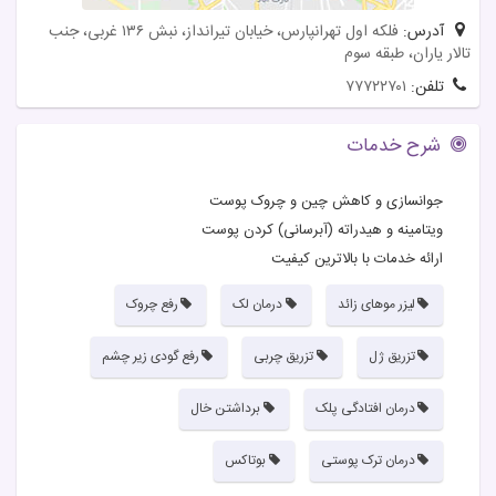
آدرس:
فلکه اول تهرانپارس، خیابان تیرانداز، نبش ۱۳۶ غربی، جنب
تالار یاران، طبقه سوم
تلفن:
۷۷۷۲۲۷۰۱
شرح خدمات
جوانسازی و کاهش چین و چروک پوست
ویتامینه و هیدراته (آبرسانی) کردن پوست
ارائه خدمات با بالاترین کیفیت
لیزر موهای زائد
درمان لک
رفع چروک
تزریق ژل
تزریق چربی
رفع گودی زیر چشم
درمان افتادگی پلک
برداشتن خال
درمان ترک پوستی
بوتاکس