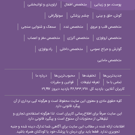
پوست، مو و زیبایی
متخصص اطفال
ارتوپدی و توانبخشی
گوش، حلق و بینی
چشم پزشکی
سونوگرافی
متخصص قلب و عروق
متخصص غدد
سمعک و شنوایی سنجی
متخصص ارولوژی
متخصص آلرژی
متخصص مغز و اعصاب
گوارش و جراح عمومی
متخصص داخلی
رادیولوژی
متخصص مامایی
جدیدترین‌ها
تخفیف‌ها
محبوب‌ترین‌ها
درباره ما
تماس با ما
تعرفه تبلیغات
قوانین و مقررات
کاربران آنلاین:
بازدید کل: ۴۶,۹۳۳,۷۹۸
بازدید دیروز: ۲۹,۹۹۷
کلیه حقوق مادی و معنوی این سایت محفوظ است و هرگونه کپی برداری از آن
پیگرد قانونی دارد.
این سایت صرفاً برای اطلاع‌رسانی کاربران است. لذا هرگونه استفاده‌ی تجاری و
تبلیغاتی از محتویات آن ممنوع است و پیگیرد قانونی دارد.
اطلاعات ارائه شده در مطالب این سایت برای آگاهی شما تدارک دیده شده و جنبه
تجویزی ندارد. قطعا باید برای درمان با پزشک خود یا کودکتان همراه باشید.