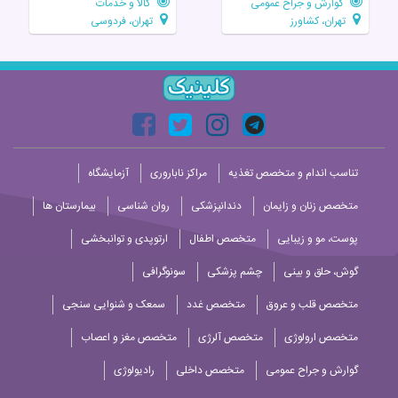
گوارش و جراح عمومی
کالا و خدمات
تهران، کشاورز
تهران، فردوسی
تناسب اندام و متخصص تغذیه
مراکز ناباروری
آزمایشگاه
متخصص زنان و زایمان
دندانپزشکی
روان شناسی
بیمارستان ها
پوست، مو و زیبایی
متخصص اطفال
ارتوپدی و توانبخشی
گوش، حلق و بینی
چشم پزشکی
سونوگرافی
متخصص قلب و عروق
متخصص غدد
سمعک و شنوایی سنجی
متخصص ارولوژی
متخصص آلرژی
متخصص مغز و اعصاب
گوارش و جراح عمومی
متخصص داخلی
رادیولوژی