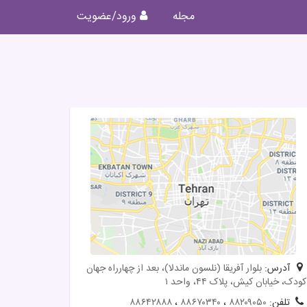
مجله
ورود/عضویت
آدرس:
بلوار آفریقا (نلسون ماندلا)، بعد از چهارراه جهان
کودک، خیابان کیش، پلاک ۴۴، واحد ۱
تلفن:
۸۸۲۰۹۰۵۰
،
۸۸۶۷۰۳۴۰
،
۸۸۶۴۲۸۸۸