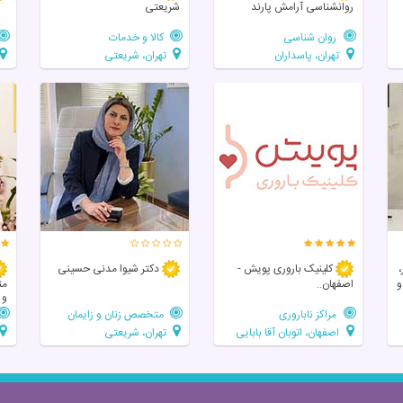
روانشناسی آرامش پارند
شریعتی
روان شناسی
کالا و خدمات
تهران، پاسداران
تهران، شریعتی
،
کلینیک باروری پویش -
دکتر شیوا مدنی حسینی
و
اصفهان..
مت
و 
مراکز ناباروری
متخصص زنان و زایمان
اصفهان، اتوبان آقا بابایی
تهران، شریعتی