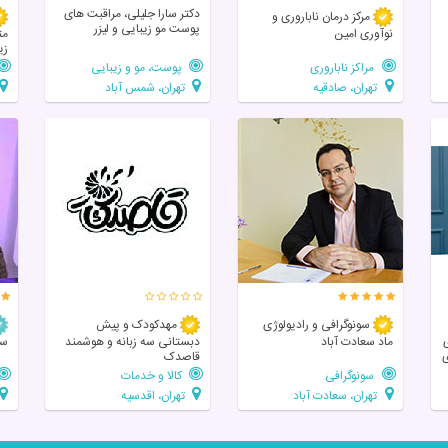
دکتر سارا جلیلی، مراقبت های
مرکز درمان ناباروری و
پوست مو زیبایی و لیزر
نوآوری امین
مت
زی
مراکز ناباروری
پوست، مو و زیبایی
تهران، صادقیه
تهران، شمس آباد
سونوگرافی و رادیولوژی
مهدکودک و پیش
ی
ماد سعادت آباد
دبستانی سه زبانه و هوشمند
سا
ی
قاصدک
سونوگرافی
کالا و خدمات
تهران، سعادت آباد
تهران، اقدسیه