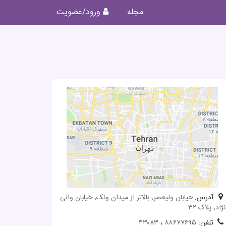
مجله
ورود/عضویت
آدرس:
خیابان ولیعصر٬ بالاتر از میدان ونک٬ خیابان والی
نژاد٬ پلاک ۳۲
تلفن:
۸۸۶۷۷۶۹۵
،
۴۳۰۸۳