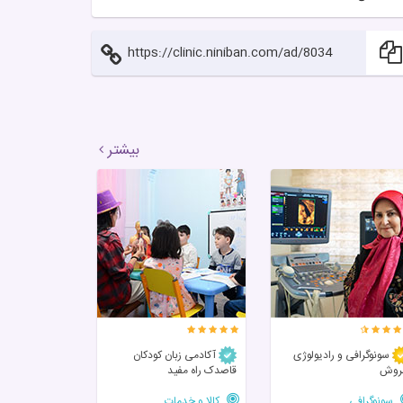
https://clinic.niniban.com/ad/8034
بیشتر
سونوگرافی و رادیولوژی
آکادمی زبان کودکان
روش
قاصدک راه مفید
سونوگرافی
کالا و خدمات