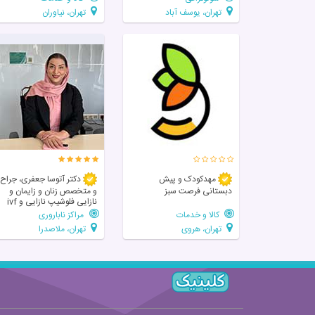
تهران، یوسف آباد
تهران، نیاوران
مهدکودک و پیش
دکتر آتوسا جعفری، جراح
دبستانی فرصت سبز
و متخصص زنان و زایمان و
نازایی فلوشیپ نازایی و ivf
کالا و خدمات
مراکز ناباروری
تهران، هروی
تهران، ملاصدرا