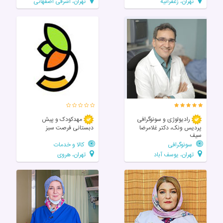
تهران، زعفرانیه
تهران، اشرفی اصفهانی
رادیولوژی و سونوگرافی
مهدکودک و پیش
پردیس ونک، دکتر غلامرضا
دبستانی فرصت سبز
سیف
سونوگرافی
کالا و خدمات
تهران، یوسف آباد
تهران، هروی