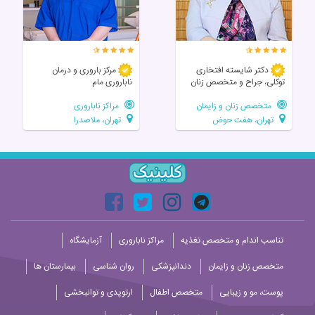
دکتر شایسته افتخاری
مرکز باروری و درمان
توکلی، جراح و متخصص زنان
ناباروری مام
متخصص زنان و زایمان
مراکز ناباروری
تهران، هفت حوض
تهران، ملاصدرا
تناسب اندام و متخصص تغذیه
مراکز ناباروری
آزمایشگاه
متخصص زنان و زایمان
دندانپزشکی
روان شناسی
بیمارستان ها
پوست، مو و زیبایی
متخصص اطفال
ارتوپدی و توانبخشی