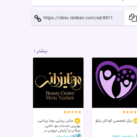
https://clinic.niniban.com/ad/8811
بیشتر
مرکز تخصصی‌ کودکان‌ نیکو
سالن زیبایی مونا یزدانی،
بهترین خدمات مو، ناخن،
میکاپ و آرایش عروس در
تهران
متخصص اطفال
کالا و خدمات