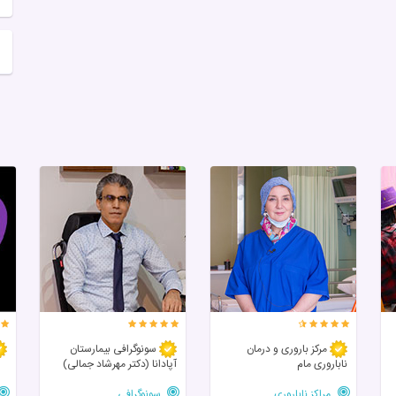
مرکز باروری و درمان
سونوگرافی بیمارستان
ناباروری مام
آپادانا (دکتر مهرشاد جمالی)
مراکز ناباروری
سونوگرافی