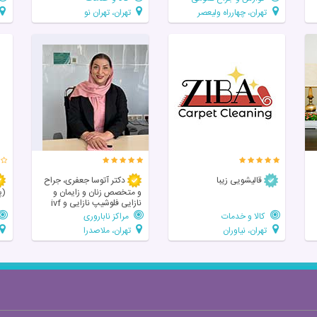
تهران، چهارراه ولیعصر
تهران، تهران نو
قالیشویی زیبا
دکتر آتوسا جعفری، جراح
و متخصص زنان و زایمان و
(پ
نازایی فلوشیپ نازایی و ivf
کالا و خدمات
مراکز ناباروری
تهران، نیاوران
تهران، ملاصدرا