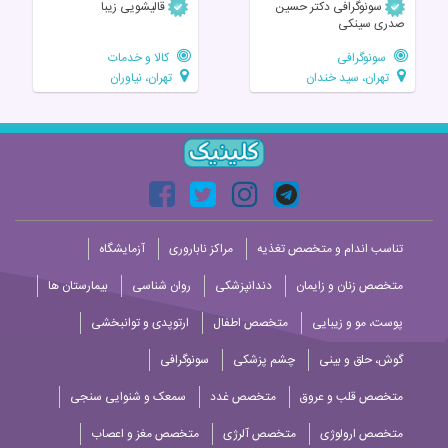
سونوگرافی دکتر حسین
قالیشویی زیبا
صدری سینکی
سونوگرافی
کالا و خدمات
تهران، سید خندان
تهران، نیاوران
تناسب اندام و متخصص تغذیه
مراکز ناباروری
آزمایشگاه
متخصص زنان و زایمان
دندانپزشکی
روان شناسی
بیمارستان ها
پوست، مو و زیبایی
متخصص اطفال
ارتوپدی و توانبخشی
گوش، حلق و بینی
چشم پزشکی
سونوگرافی
متخصص قلب و عروق
متخصص غدد
سمعک و شنوایی سنجی
متخصص ارولوژی
متخصص آلرژی
متخصص مغز و اعصاب