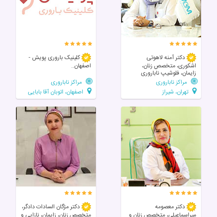
دکتر آمنه لاهوتی
کلینیک باروری پویش -
اشکوری، متخصص زنان،
اصفهان..
زایمان، فلوشیپ ناباروری
مراکز ناباروری
مراکز ناباروری
تهران، شیراز
اصفهان، اتوبان آقا بابایی
دکتر معصومه
دکتر مژگان السادات دادگر،
میراسماعیلی، متخصص زنان و
متخصص زنان، زایمان، نازایی و