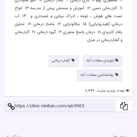
۷. سنسوری روم ۸. بازی درمانی ۹. رفتار درمانی ۱۰. اتاق شنیداری
۱۱. کاردرمانی حسی ۱۲. آموزش و سنجش پیش از مدرسه ۱۳. انواع
تست های هوش ، توجه ، ادراک بینایی و شنیداری و… ۱۴. آب
درمانی (هیدروتراپی) ۱۵. مکانوتراپی ۱۶. ماساژ درمانی ۱۷. تحلیل
رفتار کاربردی ۱۸. درمان پاسخ محوری ۱۹. گروه درمانی ۲۰. کاردرمانی
و گفتاردرمانی در منزل.
ارتوپدی سعادت آباد
گفتار درمانی
روانشناسی سعادت آباد
تعداد بازدید سایت : ۲,۳۴۹
https://clinic.niniban.com/ad/9905