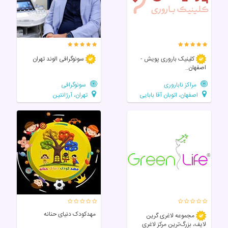
کلینیک باروری پویش -
سونوگرافی الوند تهران
اصفهان..
مراکز ناباروری
سونوگرافی
اصفهان، اتوبان آقا بابایی
تهران، آرژانتین
مهدکودک دنیای حنانه
مجموعه لاغری گرین
لایف، بزرگ‌ترین مرکز لاغری