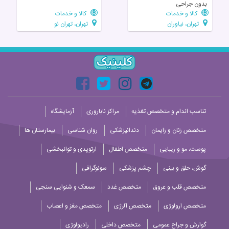
بدون جراحی
کالا و خدمات
کالا و خدمات
تهران، نیاوران
تهران، تهران نو
تناسب اندام و متخصص تغذیه
مراکز ناباروری
آزمایشگاه
متخصص زنان و زایمان
دندانپزشکی
روان شناسی
بیمارستان ها
پوست، مو و زیبایی
متخصص اطفال
ارتوپدی و توانبخشی
گوش، حلق و بینی
چشم پزشکی
سونوگرافی
متخصص قلب و عروق
متخصص غدد
سمعک و شنوایی سنجی
متخصص ارولوژی
متخصص آلرژی
متخصص مغز و اعصاب
گوارش و جراح عمومی
متخصص داخلی
رادیولوژی