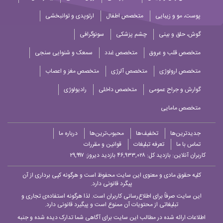
پوست، مو و زیبایی
متخصص اطفال
ارتوپدی و توانبخشی
گوش، حلق و بینی
چشم پزشکی
سونوگرافی
متخصص قلب و عروق
متخصص غدد
سمعک و شنوایی سنجی
متخصص ارولوژی
متخصص آلرژی
متخصص مغز و اعصاب
گوارش و جراح عمومی
متخصص داخلی
رادیولوژی
متخصص مامایی
جدیدترین‌ها
تخفیف‌ها
محبوب‌ترین‌ها
درباره ما
تماس با ما
تعرفه تبلیغات
قوانین و مقررات
کاربران آنلاین:
بازدید کل: ۴۶,۹۳۳,۰۲۸
بازدید دیروز: ۲۹,۹۹۷
کلیه حقوق مادی و معنوی این سایت محفوظ است و هرگونه کپی برداری از آن
پیگرد قانونی دارد.
این سایت صرفاً برای اطلاع‌رسانی کاربران است. لذا هرگونه استفاده‌ی تجاری و
تبلیغاتی از محتویات آن ممنوع است و پیگیرد قانونی دارد.
اطلاعات ارائه شده در مطالب این سایت برای آگاهی شما تدارک دیده شده و جنبه