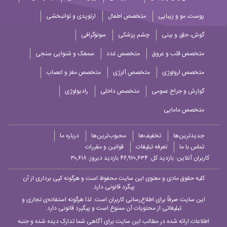
پوست، مو و زیبایی
متخصص اطفال
ارتوپدی و توانبخشی
گوش، حلق و بینی
چشم پزشکی
سونوگرافی
متخصص قلب و عروق
متخصص غدد
سمعک و شنوایی سنجی
متخصص ارولوژی
متخصص آلرژی
متخصص مغز و اعصاب
گوارش و جراح عمومی
متخصص داخلی
رادیولوژی
متخصص مامایی
جدیدترین‌ها
تخفیف‌ها
محبوب‌ترین‌ها
درباره ما
تماس با ما
تعرفه تبلیغات
قوانین و مقررات
کاربران آنلاین:
بازدید کل: ۴۶,۹۲۰,۶۳۴
بازدید دیروز: ۳۰,۶۱۸
کلیه حقوق مادی و معنوی این سایت محفوظ است و هرگونه کپی برداری از آن
پیگرد قانونی دارد.
این سایت صرفاً برای اطلاع‌رسانی کاربران است. لذا هرگونه استفاده‌ی تجاری و
تبلیغاتی از محتویات آن ممنوع است و پیگیرد قانونی دارد.
اطلاعات ارائه شده در مطالب این سایت برای آگاهی شما تدارک دیده شده و جنبه