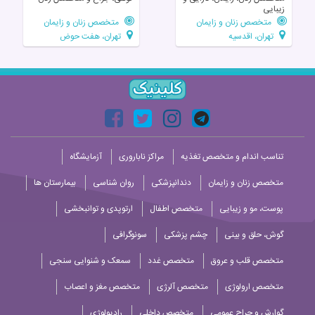
زیبایی
متخصص زنان و زایمان
متخصص زنان و زایمان
تهران، اقدسیه
تهران، هفت حوض
تناسب اندام و متخصص تغذیه
مراکز ناباروری
آزمایشگاه
متخصص زنان و زایمان
دندانپزشکی
روان شناسی
بیمارستان ها
پوست، مو و زیبایی
متخصص اطفال
ارتوپدی و توانبخشی
گوش، حلق و بینی
چشم پزشکی
سونوگرافی
متخصص قلب و عروق
متخصص غدد
سمعک و شنوایی سنجی
متخصص ارولوژی
متخصص آلرژی
متخصص مغز و اعصاب
گوارش و جراح عمومی
متخصص داخلی
رادیولوژی