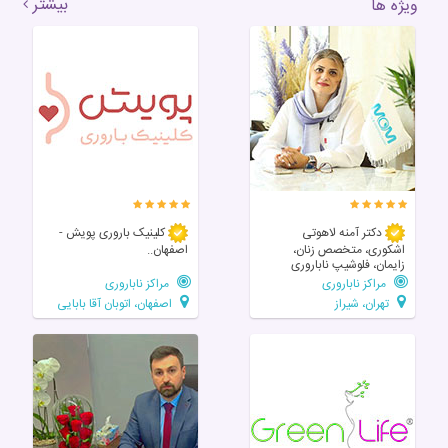
بیشتر
ویژه ها
دکتر آمنه لاهوتی
کلینیک باروری پویش -
اشکوری، متخصص زنان،
اصفهان..
زایمان، فلوشیپ ناباروری
مراکز ناباروری
مراکز ناباروری
تهران، شیراز
اصفهان، اتوبان آقا بابایی