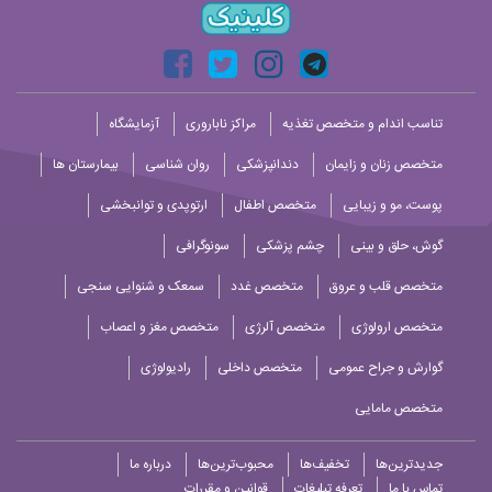
تناسب اندام و متخصص تغذیه
مراکز ناباروری
آزمایشگاه
متخصص زنان و زایمان
دندانپزشکی
روان شناسی
بیمارستان ها
پوست، مو و زیبایی
متخصص اطفال
ارتوپدی و توانبخشی
گوش، حلق و بینی
چشم پزشکی
سونوگرافی
متخصص قلب و عروق
متخصص غدد
سمعک و شنوایی سنجی
متخصص ارولوژی
متخصص آلرژی
متخصص مغز و اعصاب
گوارش و جراح عمومی
متخصص داخلی
رادیولوژی
متخصص مامایی
جدیدترین‌ها
تخفیف‌ها
محبوب‌ترین‌ها
درباره ما
تماس با ما
تعرفه تبلیغات
قوانین و مقررات