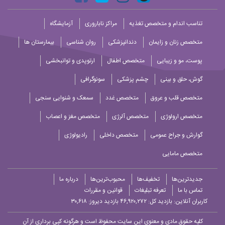
تناسب اندام و متخصص تغذیه
مراکز ناباروری
آزمایشگاه
متخصص زنان و زایمان
دندانپزشکی
روان شناسی
بیمارستان ها
پوست، مو و زیبایی
متخصص اطفال
ارتوپدی و توانبخشی
گوش، حلق و بینی
چشم پزشکی
سونوگرافی
متخصص قلب و عروق
متخصص غدد
سمعک و شنوایی سنجی
متخصص ارولوژی
متخصص آلرژی
متخصص مغز و اعصاب
گوارش و جراح عمومی
متخصص داخلی
رادیولوژی
متخصص مامایی
جدیدترین‌ها
تخفیف‌ها
محبوب‌ترین‌ها
درباره ما
تماس با ما
تعرفه تبلیغات
قوانین و مقررات
کاربران آنلاین:
بازدید کل: ۴۶,۹۲۰,۲۷۲
بازدید دیروز: ۳۰,۶۱۸
کلیه حقوق مادی و معنوی این سایت محفوظ است و هرگونه کپی برداری از آن