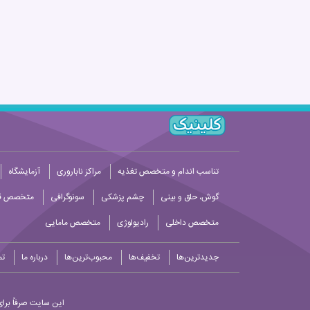
تناسب اندام و متخصص تغذیه
مراکز ناباروری
آزمایشگاه
گوش، حلق و بینی
چشم پزشکی
سونوگرافی
متخصص قل
متخصص داخلی
رادیولوژی
متخصص مامایی
جدیدترین‌ها
تخفیف‌ها
محبوب‌ترین‌ها
درباره ما
تم
این سایت صرفاً برای