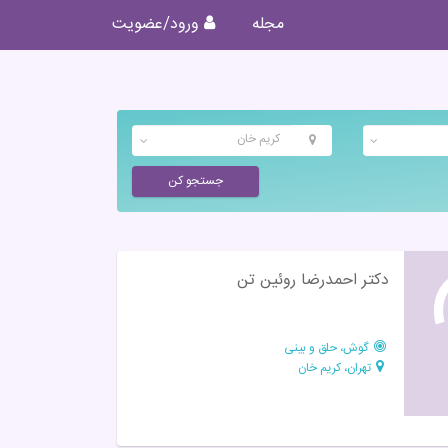
مجله
ورود/عضویت
کریم خان
جستجو کن
دکتر احمدرضا روئین تن
گوش، حلق و بینی
تهران، کریم خان