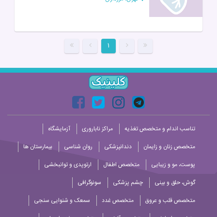
۱
تناسب اندام و متخصص تغذیه
مراکز ناباروری
آزمایشگاه
متخصص زنان و زایمان
دندانپزشکی
روان شناسی
بیمارستان ها
پوست، مو و زیبایی
متخصص اطفال
ارتوپدی و توانبخشی
گوش، حلق و بینی
چشم پزشکی
سونوگرافی
متخصص قلب و عروق
متخصص غدد
سمعک و شنوایی سنجی