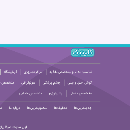
تناسب اندام و متخصص تغذیه
مراکز ناباروری
آزمایشگاه
گوش، حلق و بینی
چشم پزشکی
سونوگرافی
متخصص قل
متخصص داخلی
رادیولوژی
متخصص مامایی
جدیدترین‌ها
تخفیف‌ها
محبوب‌ترین‌ها
درباره ما
تم
این سایت صرفاً برای