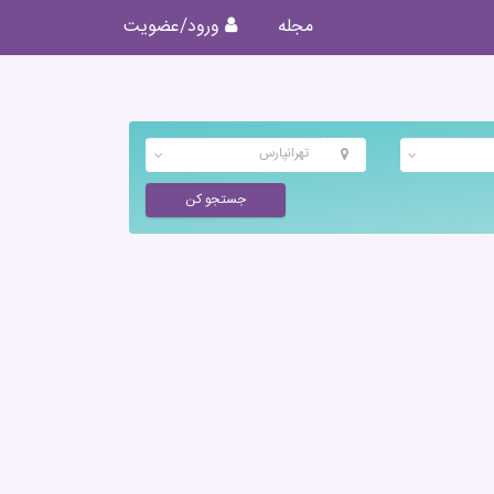
مجله
ورود/عضویت
تهرانپارس
جستجو کن