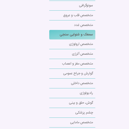
سونوگرافی
متخصص قلب و عروق
متخصص غدد
سمعک و شنوایی سنجی
متخصص ارولوژی
متخصص آلرژی
متخصص مغز و اعصاب
گوارش و جراح عمومی
متخصص داخلی
رادیولوژی
گوش، حلق و بینی
چشم پزشکی
متخصص مامایی