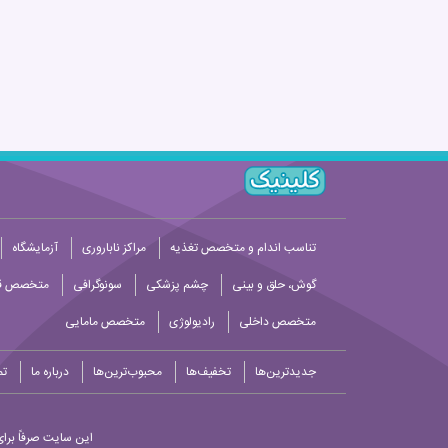
تناسب اندام و متخصص تغذیه
مراکز ناباروری
آزمایشگاه
گوش، حلق و بینی
چشم پزشکی
سونوگرافی
متخصص قل
متخصص داخلی
رادیولوژی
متخصص مامایی
جدیدترین‌ها
تخفیف‌ها
محبوب‌ترین‌ها
درباره ما
تم
این سایت صرفاً برای