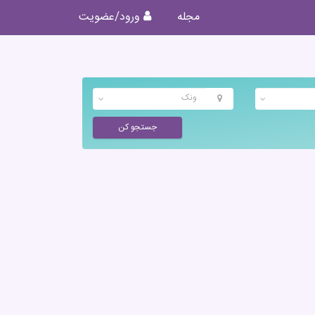
مجله
ورود/عضویت
ونک
جستجو کن