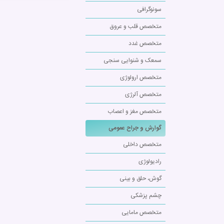
سونوگرافی
متخصص قلب و عروق
متخصص غدد
سمعک و شنوایی سنجی
متخصص ارولوژی
متخصص آلرژی
متخصص مغز و اعصاب
گوارش و جراح عمومی
متخصص داخلی
رادیولوژی
گوش، حلق و بینی
چشم پزشکی
متخصص مامایی