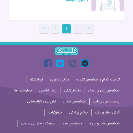
۱
تناسب اندام و متخصص تغذیه
مراکز ناباروری
آزمایشگاه
متخصص زنان و زایمان
دندانپزشکی
روان شناسی
بیمارستان ها
پوست، مو و زیبایی
متخصص اطفال
ارتوپدی و توانبخشی
گوش، حلق و بینی
چشم پزشکی
سونوگرافی
متخصص قلب و عروق
متخصص غدد
سمعک و شنوایی سنجی