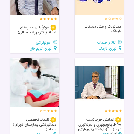
مهدکودک و پیش دبستانی
سونوگرافی بیمارستان
طوطک
آپادانا (دکتر مهرشاد جمالی)
کالا و خدمات
سونوگرافی
تهران، نارمک
تهران، کریم خان
آزمایش خون، تست
کلینیک تخصصی
HPV، پاتوبیولوژی و نمونه‌گیری
دندانپزشکی بیمارستان شهرام (
در منزل، آزمایشگاه پاتوبیولوژی
سجاد )
آسام تهران