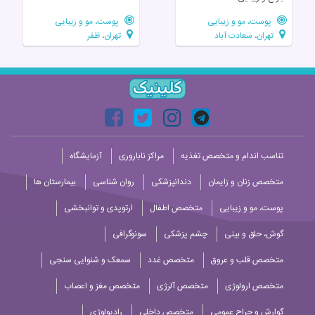
پوست، مو و زیبایی
پوست، مو و زیبایی
تهران، سعادت آباد
تهران، ظفر
تناسب اندام و متخصص تغذیه
مراکز ناباروری
آزمایشگاه
متخصص زنان و زایمان
دندانپزشکی
روان شناسی
بیمارستان ها
پوست، مو و زیبایی
متخصص اطفال
ارتوپدی و توانبخشی
گوش، حلق و بینی
چشم پزشکی
سونوگرافی
متخصص قلب و عروق
متخصص غدد
سمعک و شنوایی سنجی
متخصص ارولوژی
متخصص آلرژی
متخصص مغز و اعصاب
گوارش و جراح عمومی
متخصص داخلی
رادیولوژی