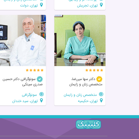
تهران، تجریش
تهران، دولت
دکتر سها میررضا،
سونوگرافی دکتر حسین
متخصص زنان و زایمان
صدری سینکی
متخصص زنان و زایمان
سونوگرافی
تهران، حکیمیه
تهران، سید خندان