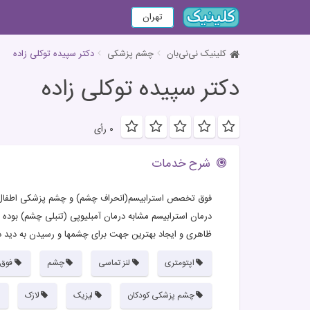
تهران
کلینیک نی‌نی‌بان
چشم پزشکی
دکتر سپیده توکلی زاده
دکتر سپیده توکلی زاده
۰ رأی
شرح خدمات
فوق تخصص استرابيسم(انحراف چشم) و چشم پزشکی اطفال
درمان استرابیسم مشابه درمان آمبلیوپی (تنبلی چشم) بوده 
ظاهری و ایجاد بهترین جهت برای چشمها و رسیدن به دید 
اپتومتری
لنز تماسی
چشم
فوق
چشم پزشکی کودکان
لیزیک
لازک