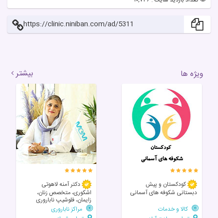
https://clinic.niniban.com/ad/5311
بیشتر
ویژه ها
کودکستان و پیش
دکتر آمنه لاهوتی
دبستانی شکوفه های آسمانی
اشکوری، متخصص زنان،
زایمان، فلوشیپ ناباروری
کالا و خدمات
مراکز ناباروری