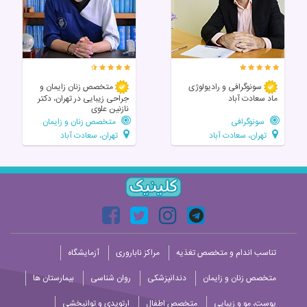
سونوگرافی و رادیولوژی
متخصص زنان زایمان و
ماد سعادت آباد
جراحی زیبایی در تهران، دکتر
نازنین علوی
سونوگرافی
متخصص زنان و زایمان
تهران، سعادت آباد
تهران، سعادت آباد
تناسب اندام و متخصص تغذیه
مراکز ناباروری
آزمایشگاه
متخصص زنان و زایمان
دندانپزشکی
روان شناسی
بیمارستان ها
پوست، مو و زیبایی
متخصص اطفال
ارتوپدی و توانبخشی