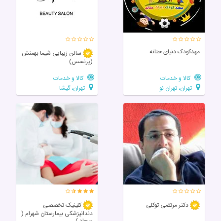
مهدکودک دنیای حنانه
سالن زيبايی شیما بهمنش
(پرنسس)
کالا و خدمات
کالا و خدمات
تهران، تهران نو
تهران، گیشا
دکتر مرتضی توکلی
کلینیک تخصصی
دندانپزشکی بیمارستان شهرام (
سجاد )