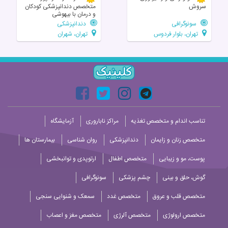
سروش
متخصص دندانپزشکی کودکان
و درمان با بیهوشی
سونوگرافی
دندانپزشکی
تهران، بلوار فردوس
تهران، شهران
تناسب اندام و متخصص تغذیه
مراکز ناباروری
آزمایشگاه
متخصص زنان و زایمان
دندانپزشکی
روان شناسی
بیمارستان ها
پوست، مو و زیبایی
متخصص اطفال
ارتوپدی و توانبخشی
گوش، حلق و بینی
چشم پزشکی
سونوگرافی
متخصص قلب و عروق
متخصص غدد
سمعک و شنوایی سنجی
متخصص ارولوژی
متخصص آلرژی
متخصص مغز و اعصاب