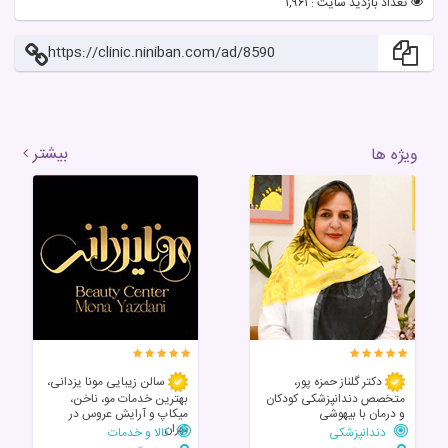
تعداد بازدید سایت : ۱,۹۶۱
https://clinic.niniban.com/ad/8590
بیشتر
ویژه ها
دکتر گلناز حمزه پور،
سالن زیبایی مونا یزدانی،
متخصص دندانپزشکی کودکان
بهترین خدمات مو، ناخن،
و درمان با بیهوشی
میکاپ و آرایش عروس در
تهران
دندانپزشکی
کالا و خدمات