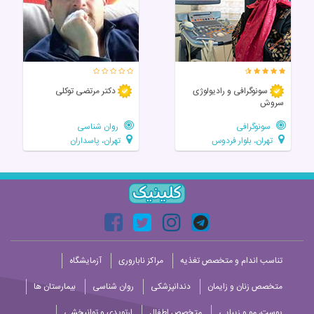
سونوگرافی و رادیولوژی
دکتر مرتضی توکلی
سروش
سونوگرافی
روان شناسی
تهران، بلوار فردوس
تهران، پاسداران
تناسب اندام و متخصص تغذیه
مراکز ناباروری
آزمایشگاه
متخصص زنان و زایمان
دندانپزشکی
روان شناسی
بیمارستان ها
پوست، مو و زیبایی
متخصص اطفال
ارتوپدی و توانبخشی