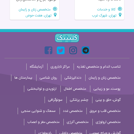
کالا و خدمات
متخصص زنان و زایمان
تهران، شهرک غرب
تهران، هفت حوض
تناسب اندام و متخصص تغذیه
مراکز ناباروری
آزمایشگاه
متخصص زنان و زایمان
دندانپزشکی
روان شناسی
بیمارستان ها
پوست، مو و زیبایی
متخصص اطفال
ارتوپدی و توانبخشی
گوش، حلق و بینی
چشم پزشکی
سونوگرافی
متخصص قلب و عروق
متخصص غدد
سمعک و شنوایی سنجی
متخصص ارولوژی
متخصص آلرژی
متخصص مغز و اعصاب
گوارش و جراح عمومی
متخصص داخلی
رادیولوژی