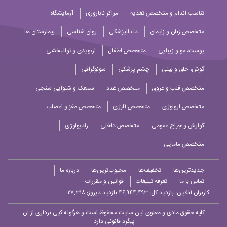
تناسب اندام و متخصص تغذیه
مراکز ناباروری
آزمایشگاه
متخصص زنان و زایمان
دندانپزشکی
روان شناسی
بیمارستان ها
پوست، مو و زیبایی
متخصص اطفال
ارتوپدی و توانبخشی
گوش، حلق و بینی
چشم پزشکی
سونوگرافی
متخصص قلب و عروق
متخصص غدد
سمعک و شنوایی سنجی
متخصص ارولوژی
متخصص آلرژی
متخصص مغز و اعصاب
گوارش و جراح عمومی
متخصص داخلی
رادیولوژی
متخصص مامایی
جدیدترین‌ها
تخفیف‌ها
محبوب‌ترین‌ها
درباره ما
تماس با ما
تعرفه تبلیغات
قوانین و مقررات
کاربران آنلاین:
بازدید کل: ۴۶,۹۴۴,۴۹۳
بازدید دیروز: ۲۷,۳۱۸
کلیه حقوق مادی و معنوی این سایت محفوظ است و هرگونه کپی برداری از آن
پیگرد قانونی دارد.