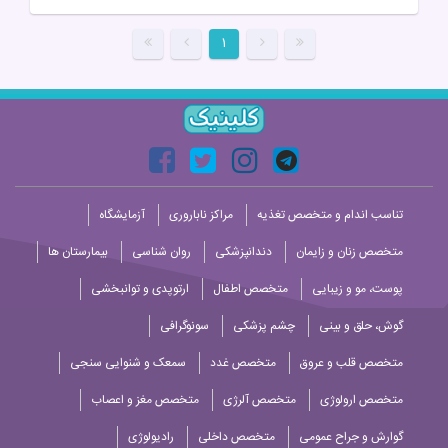
۱
تناسب اندام و متخصص تغذیه
مراکز ناباروری
آزمایشگاه
متخصص زنان و زایمان
دندانپزشکی
روان شناسی
بیمارستان ها
پوست، مو و زیبایی
متخصص اطفال
ارتوپدی و توانبخشی
گوش، حلق و بینی
چشم پزشکی
سونوگرافی
متخصص قلب و عروق
متخصص غدد
سمعک و شنوایی سنجی
متخصص ارولوژی
متخصص آلرژی
متخصص مغز و اعصاب
گوارش و جراح عمومی
متخصص داخلی
رادیولوژی