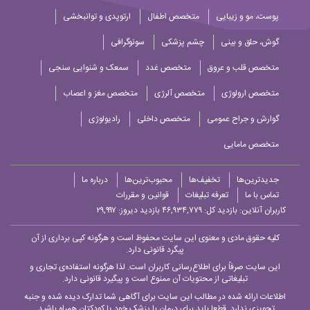
پوست، مو و زیبایی
متخصص اطفال
ارتوپدی و توانبخشی
گوش، حلق و بینی
چشم پزشکی
سونوگرافی
متخصص قلب و عروق
متخصص غدد
سمعک و شنوایی سنجی
متخصص ارولوژی
متخصص آلرژی
متخصص مغز و اعصاب
گوارش و جراح عمومی
متخصص داخلی
رادیولوژی
متخصص مامایی
جدیدترین‌ها
تخفیف‌ها
محبوب‌ترین‌ها
درباره ما
تماس با ما
تعرفه تبلیغات
قوانین و مقررات
کاربران آنلاین:
بازدید کل: ۴۶,۹۳۴,۷۷۹
بازدید دیروز: ۲۹,۹۹۷
کلیه حقوق مادی و معنوی این سایت محفوظ است و هرگونه کپی برداری از آن
پیگرد قانونی دارد.
این سایت صرفاً برای اطلاع‌رسانی کاربران است. لذا هرگونه استفاده‌ی تجاری و
تبلیغاتی از محتویات آن ممنوع است و پیگیرد قانونی دارد.
اطلاعات ارائه شده در مطالب این سایت برای آگاهی شما تدارک دیده شده و جنبه
تجویزی ندارد. قطعا باید برای درمان با پزشک خود یا کودکتان همراه باشید.