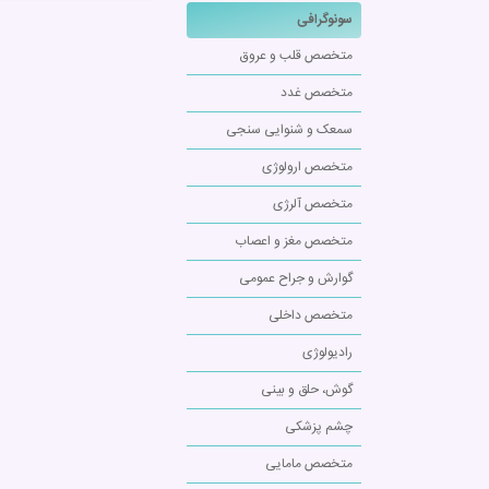
سونوگرافی
متخصص قلب و عروق
متخصص غدد
سمعک و شنوایی سنجی
متخصص ارولوژی
متخصص آلرژی
متخصص مغز و اعصاب
گوارش و جراح عمومی
متخصص داخلی
رادیولوژی
گوش، حلق و بینی
چشم پزشکی
متخصص مامایی