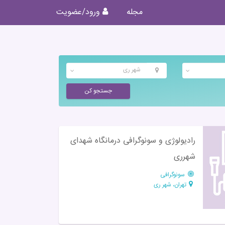
مجله
ورود/عضویت
شهر ری
جستجو کن
رادیولوژی و سونوگرافی درمانگاه شهدای
شهرری
سونوگرافی
تهران، شهر ری