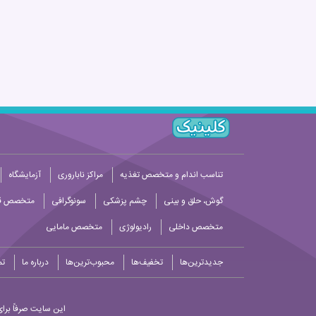
تناسب اندام و متخصص تغذیه
مراکز ناباروری
آزمایشگاه
گوش، حلق و بینی
چشم پزشکی
سونوگرافی
متخصص قل
متخصص داخلی
رادیولوژی
متخصص مامایی
جدیدترین‌ها
تخفیف‌ها
محبوب‌ترین‌ها
درباره ما
تم
این سایت صرفاً برای