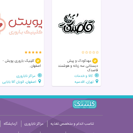
مهدکودک و پیش
کلینیک باروری پویش -
دبستانی سه زبانه و هوشمند
اصفهان..
قاصدک
کالا و خدمات
مراکز ناباروری
تهران، اقدسیه
اصفهان، اتوبان آقا بابایی
تناسب اندام و متخصص تغذیه
مراکز ناباروری
آزمایشگاه