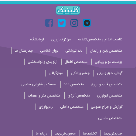
تناسب اندام و متخصص تغذیه
مراکز ناباروری
آزمایشگاه
متخصص زنان و زایمان
دندانپزشکی
روان شناسی
بیمارستان ها
پوست، مو و زیبایی
متخصص اطفال
ارتوپدی و توانبخشی
گوش، حلق و بینی
چشم پزشکی
سونوگرافی
متخصص قلب و عروق
متخصص غدد
سمعک و شنوایی سنجی
متخصص ارولوژی
متخصص آلرژی
متخصص مغز و اعصاب
گوارش و جراح عمومی
متخصص داخلی
رادیولوژی
متخصص مامایی
جدیدترین‌ها
تخفیف‌ها
محبوب‌ترین‌ها
درباره ما